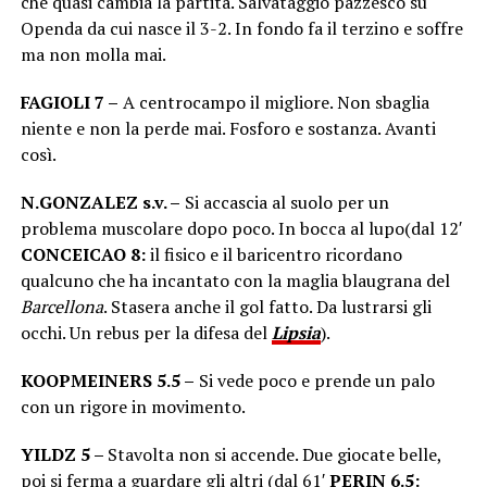
che quasi cambia la partita. Salvataggio pazzesco su
Openda da cui nasce il 3-2. In fondo fa il terzino e soffre
ma non molla mai.
FAGIOLI 7 –
A centrocampo il migliore. Non sbaglia
niente e non la perde mai. Fosforo e sostanza. Avanti
così.
N.GONZALEZ s.v. –
Si accascia al suolo per un
problema muscolare dopo poco. In bocca al lupo(dal 12′
CONCEICAO 8:
il fisico e il baricentro ricordano
qualcuno che ha incantato con la maglia blaugrana del
Barcellona
. Stasera anche il gol fatto. Da lustrarsi gli
occhi. Un rebus per la difesa del
Lipsia
).
KOOPMEINERS 5.5 –
Si vede poco e prende un palo
con un rigore in movimento.
YILDZ 5 –
Stavolta non si accende. Due giocate belle,
poi si ferma a guardare gli altri (dal 61′
PERIN 6.5: