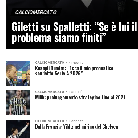
CALCIOMERCATO
Giletti su Spalletti: “Se è lui il
problema siamo finiti”
CALCIOMERCATO
4 mesi fa
Kesapli Dundar: “Ecco il mio pronostico
scudetto Serie A 2026”
CALCIOMERCATO
1 anno fa
Milik: prolungamento strategico fino al 2027
CALCIOMERCATO
1 anno fa
Dalla Francia: Yildiz nel mirino del Chelsea