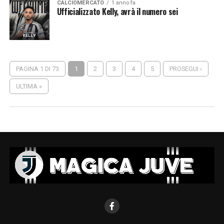
CALCIOMERCATO
1 anno fa
Ufficializzato Kelly, avrà il numero sei
PAGINA 1 DI 73
1
2
3
4
5
PROSEGUI ›
ULTIMA »