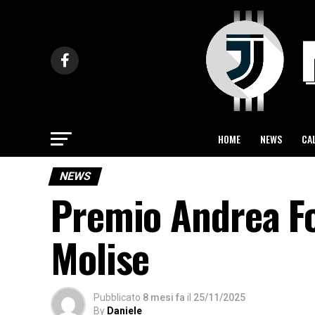
HOME
NEWS
CA
NEWS
Premio Andrea Fo
Molise
Pubblicato
8 mesi fa
il
25/11/2025
By
Daniele