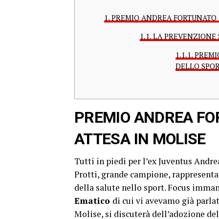
1.
PREMIO ANDREA FORTUNATO 2
1.1.
LA PREVENZIONE S
1.1.1.
PREMIO
DELLO SPOR
PREMIO ANDREA FO
ATTESA IN MOLISE
Tutti in piedi per l’ex Juventus Andr
Protti, grande campione, rappresent
della salute nello sport. Focus imm
Ematico
di cui vi avevamo già parla
Molise, si discuterà dell’adozione d