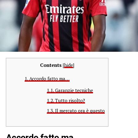
Contents
[
hide
]
1.
Accordo fatto ma…
1.1.
Garanzie tecniche
1.2.
Tutto risolto?
1.3.
Il mercato ora è questo
Accordo fatto ma…