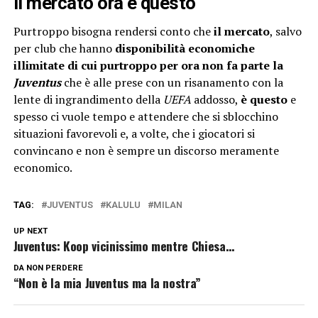
Il mercato ora è questo
Purtroppo bisogna rendersi conto che
il
mercato
, salvo
per club che hanno
disponibilità economiche
illimitate di cui purtroppo per ora non fa parte la
Juventus
che è alle prese con un risanamento con la
lente di ingrandimento della
UEFA
addosso,
è questo
e
spesso ci vuole tempo e attendere che si sblocchino
situazioni favorevoli e, a volte, che i giocatori si
convincano e non è sempre un discorso meramente
economico.
TAG:
JUVENTUS
KALULU
MILAN
UP NEXT
Juventus: Koop vicinissimo mentre Chiesa…
DA NON PERDERE
“Non è la mia Juventus ma la nostra”