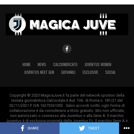
HOME
NEWS
CALCIOMERCATO
JUVENTUS WOMEN
JUVENTUS NEXT GEN
GIOVANILI
ESCLUSIVE
SOCIAL
Copyright © 2023 MagicaJuve.it fa parte del network sportivo della
testata giornalistica Calciostyle.it Aut. Trib. di Roma n. 181/21 del
02/11/2021 P. IVA 16273361002 . Salvo accordi scritti, ogni forma di
collaborazione è da considerarsi a titolo gratuito. Sito non ufficiale,
non autorizzato o connesso alla Juventus o alla Serie A. Il marchio
Juventus è di esclusiva proprietà della Juventus Fc. Il marchio Serie A è
di esclusiva proprietà della Lega Calcio.
SHARE
TWEET