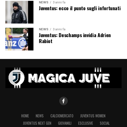
NEWS
3 anni fa
Juventus: ecco il punto sugli infortunati
NEWS
3 anni fa
Juventus: Deschamps invidia Adrien
Rabiot
HOME
NEWS
CALCIOMERCATO
JUVENTUS WOMEN
JUVENTUS NEXT GEN
GIOVANILI
ESCLUSIVE
SOCIAL