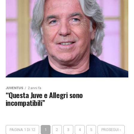
JUVENTUS
2 anni fa
“Questa Juve e Allegri sono
incompatibili”
PAGINA 1 DI 12
1
2
3
4
5
PROSEGUI ›