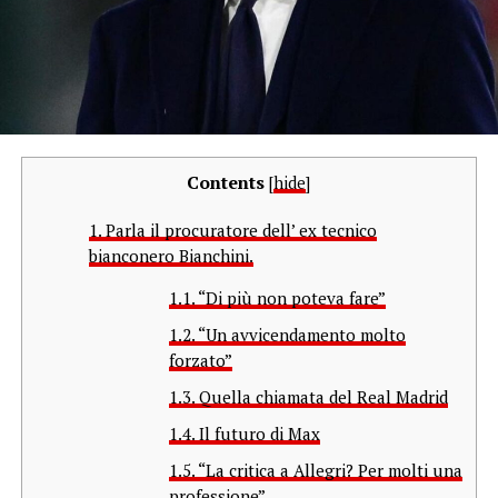
Contents
[
hide
]
1.
Parla il procuratore dell’ ex tecnico
bianconero Bianchini.
1.1.
“Di più non poteva fare”
1.2.
“Un avvicendamento molto
forzato”
1.3.
Quella chiamata del Real Madrid
1.4.
Il futuro di Max
1.5.
“La critica a Allegri? Per molti una
professione”