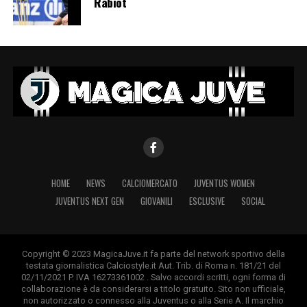
Rabiot
HOME
NEWS
CALCIOMERCATO
JUVENTUS WOMEN
JUVENTUS NEXT GEN
GIOVANILI
ESCLUSIVE
SOCIAL
Copyright © 2023 MagicaJuve.it fa parte del network sportivo della
testata giornalistica Calciostyle.it Aut. Trib. di Roma n. 181/21 del
02/11/2021 P. IVA 16273361002 . Salvo accordi scritti, ogni forma di
collaborazione è da considerarsi a titolo gratuito. Sito non ufficiale,
non autorizzato o connesso alla Juventus o alla Serie A. Il marchio