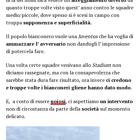
di là dei nomi sarà vedere un
atteggiamento diverso
da
quanto troppe volte visto quest’ anno contro le squadre
medio/piccole, dove spesso si è scesi in campo con
troppa
supponenza e superficialità.
Il popolo bianconero vuole una
Juventus
che ha voglia di
ammazzare l’ avversario
non dandogli l’ impressione
di potercela fare.
Una volta certe squadre venivano allo
Stadium
non
diciamo rassegnate, ma con la consapevolezza che
sarebbe stata dura fare risultato, ora invece
ci credono
e troppe volte i bianconeri gliene hanno dato modo
.
E, a costo di essere
noiosi
, ci aspettiamo
un intervento
non di circostanza da parte della
società
sul momento
delicato.