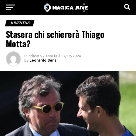
JUVENTUS
Stasera chi schiererà Thiago
Motta?
Pubblicato
2 anni fa
il
17/12/2024
By
Leonardo Sensi