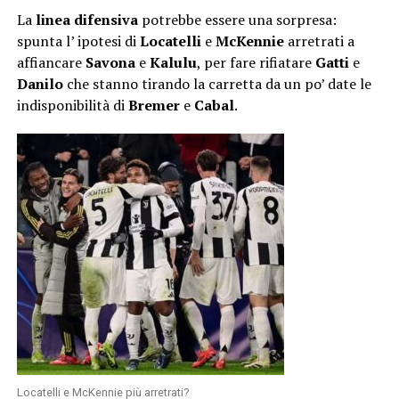
La
linea difensiva
potrebbe essere una sorpresa:
spunta l’ ipotesi di
Locatelli
e
McKennie
arretrati a
affiancare
Savona
e
Kalulu
, per fare rifiatare
Gatti
e
Danilo
che stanno tirando la carretta da un po’ date le
indisponibilità di
Bremer
e
Cabal
.
Locatelli e McKennie più arretrati?