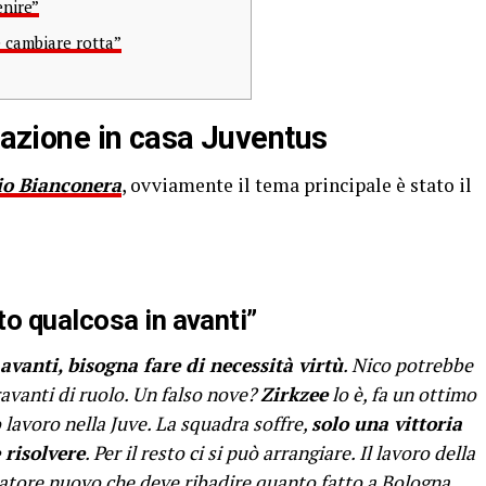
enire”
 cambiare rotta”
tuazione in casa Juventus
io Bianconera
, ovviamente il tema principale è stato il
o qualcosa in avanti”
avanti, bisogna fare di necessità virtù
. Nico potrebbe
avanti di ruolo. Un falso nove?
Zirkzee
lo è, fa un ottimo
o lavoro nella Juve. La squadra soffre,
solo una vittoria
 risolvere
. Per il resto ci si può arrangiare. Il lavoro della
natore nuovo che deve ribadire quanto fatto a Bologna,