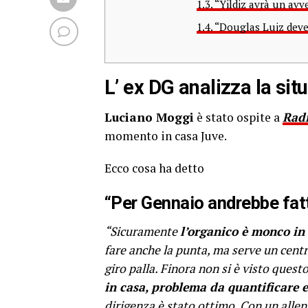
1.3.
“Yildiz avrà un avv
1.4.
“Douglas Luiz deve
L’ ex DG analizza la si
Luciano Moggi
è stato ospite a
Rad
momento in casa Juve.
Ecco cosa ha detto
“Per Gennaio andrebbe fatt
“Sicuramente
l’organico è monco in 
fare anche la punta, ma serve un centr
giro palla. Finora non si è visto quest
in casa, problema da quantificare e
dirigenza è stato ottimo. Con un alle