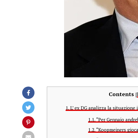
Contents
[
1.
L’ ex DG analizza la situazione 
1.1.
“Per Gennaio andreb
1.2.
“Koopmeiners gioca