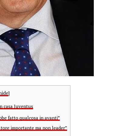
hide
]
in casa Juventus
be fatto qualcosa in avanti”
tore importante ma non leader”