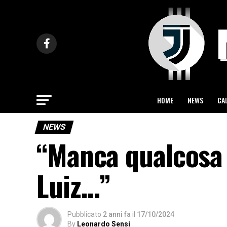
HOME
NEWS
CA
NEWS
“Manca qualcosa 
Luiz…”
Pubblicato
2 anni fa
il
17/10/2024
By
Leonardo Sensi