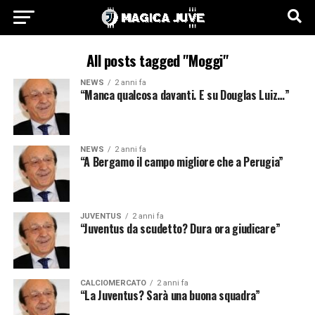
All posts tagged "Moggi"
NEWS
2 anni fa
“Manca qualcosa davanti. E su Douglas Luiz…”
NEWS
2 anni fa
“A Bergamo il campo migliore che a Perugia”
JUVENTUS
2 anni fa
“Juventus da scudetto? Dura ora giudicare”
CALCIOMERCATO
2 anni fa
“La Juventus? Sarà una buona squadra”