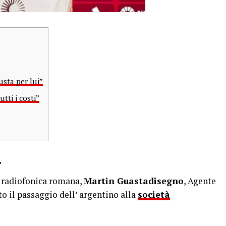
sta per lui”
tti i costi”
.
e radiofonica romana,
Martin Guastadisegno
, Agente
o il passaggio dell’ argentino alla
società