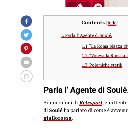
Contents
[
hide
]
1.
Parla l’ Agente di Soulé.
1.1.
“La Roma piazza giu
1.2.
“Voleva la Roma a tu
1.3.
Polemiche sterili
Parla l’ Agente di Soulé
Ai microfoni di
Retesport
, emittent
di
Soulé
ha parlato di come è avvenut
giallorossa
.