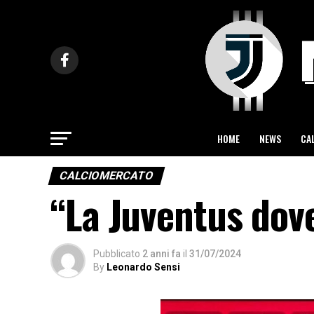
HOME
NEWS
CA
CALCIOMERCATO
“La Juventus dove
Pubblicato
2 anni fa
il
31/07/2024
By
Leonardo Sensi