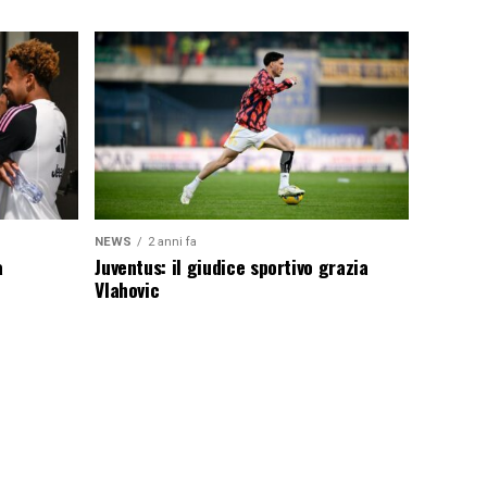
NEWS
2 anni fa
a
Juventus: il giudice sportivo grazia
Vlahovic