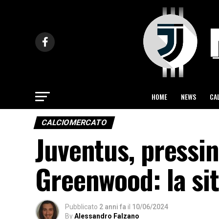
HOME
NEWS
CA
CALCIOMERCATO
Juventus, pressi
Greenwood: la si
Pubblicato
2 anni fa
il
10/06/2024
By
Alessandro Falzano