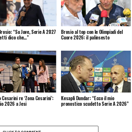
Brosio: “Su Juve, Serie A 2027
Brosio al top con le Olimpiadi del
letti dico che…”
Cuore 2026: il palinsesto
 Cesarini re ‘Zona Cesarini’:
Kesapli Dundar: “Ecco il mio
mio 2026 a Jesi
pronostico scudetto Serie A 2026”