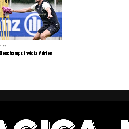
ni fa
 Deschamps invidia Adrien