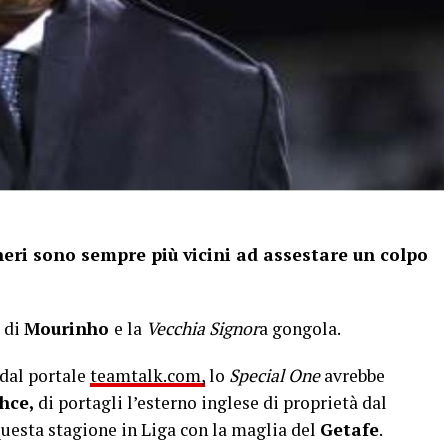
oneri sono sempre più vicini ad assestare un colpo
s di
Mourinho
e la
Vecchia Signor
a gongola.
 dal portale
teamtalk.com,
lo
Special One
avrebbe
hce,
di portagli l’esterno inglese di proprietà dal
uesta stagione in Liga con la maglia del
Getafe
.