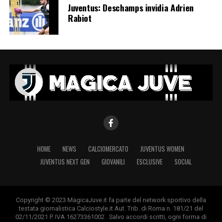
Juventus: Deschamps invidia Adrien
Rabiot
HOME
NEWS
CALCIOMERCATO
JUVENTUS WOMEN
JUVENTUS NEXT GEN
GIOVANILI
ESCLUSIVE
SOCIAL
Copyright © 2023 MagicaJuve.it fa parte del network sportivo della
testata giornalistica Calciostyle.it Aut. Trib. di Roma n. 181/21 del
02/11/2021 P. IVA 16273361002 . Salvo accordi scritti, ogni forma di