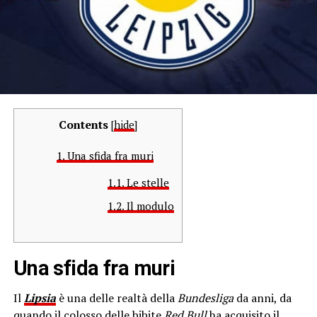
Contents
[
hide
]
1.
Una sfida fra muri
1.1.
Le stelle
1.2.
Il modulo
Una sfida fra muri
Il
Lipsia
è una delle realtà della
Bundesliga
da anni, da
quando il colosso delle bibite
Red
Bull
ha acquisito il