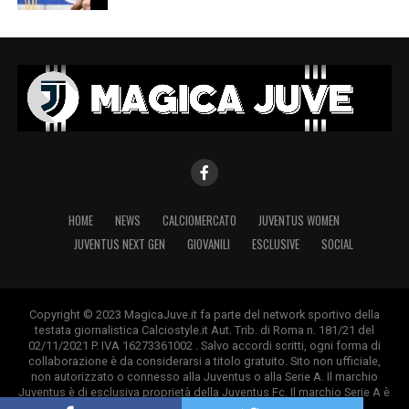
HOME
NEWS
CALCIOMERCATO
JUVENTUS WOMEN
JUVENTUS NEXT GEN
GIOVANILI
ESCLUSIVE
SOCIAL
Copyright © 2023 MagicaJuve.it fa parte del network sportivo della
testata giornalistica Calciostyle.it Aut. Trib. di Roma n. 181/21 del
02/11/2021 P. IVA 16273361002 . Salvo accordi scritti, ogni forma di
collaborazione è da considerarsi a titolo gratuito. Sito non ufficiale,
non autorizzato o connesso alla Juventus o alla Serie A. Il marchio
Juventus è di esclusiva proprietà della Juventus Fc. Il marchio Serie A è
di esclusiva proprietà della Lega Calcio.