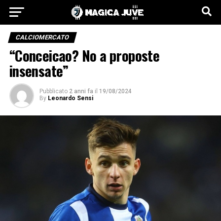
CALCIOMERCATO
“Conceicao? No a proposte
insensate”
Pubblicato
2 anni fa
il
19/08/2024
By
Leonardo Sensi