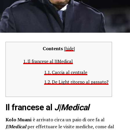
Contents
[
hide
]
1.
Il francese al J|Medical
1.1.
Caccia al centrale
1.2.
De Light ritorno al passato?
Il francese al
J|Medical
Kolo Muani
è arrivato circa un paio di ore fa al
J|Medical
per effettuare le visite mediche, come dal