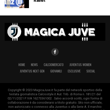
HOME
NEWS
CALCIOMERCATO
JUVENTUS WOMEN
JUVENTUS NEXT GEN
GIOVANILI
ESCLUSIVE
SOCIAL
Copyright © 2023 MagicaJuve.it fa parte del network sportivo della
testata giornalistica Calciostyle.it Aut. Trib. di Roma n. 181/21 del
02/11/2021 P. IVA 16273361002 . Salvo accordi scritti, ogni forma di
collaborazione è da considerarsi a titolo gratuito. Sito non ufficiale,
non autorizzato o connesso alla Juventus o alla Serie A. Il marchio