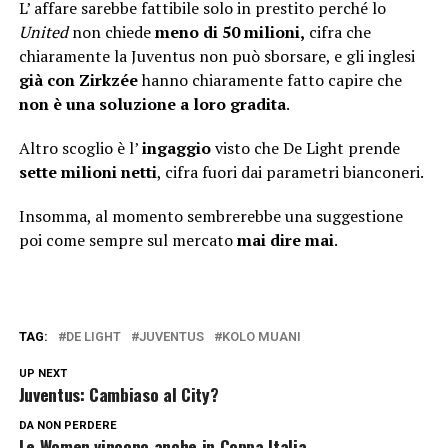
L’ affare sarebbe fattibile solo in prestito perché lo
United
non chiede
meno di 50 milioni,
cifra che
chiaramente la Juventus non può sborsare, e gli inglesi
già con Zirkzée
hanno chiaramente fatto capire che
non è una soluzione a loro gradita
.
Altro scoglio è l’
ingaggio
visto che De Light prende
sette milioni netti
, cifra fuori dai parametri bianconeri.
Insomma, al momento sembrerebbe una suggestione
poi come sempre sul mercato
mai dire mai
.
TAG:
DE LIGHT
JUVENTUS
KOLO MUANI
UP NEXT
Juventus: Cambiaso al City?
DA NON PERDERE
Le Women vincono anche in Coppa Italia