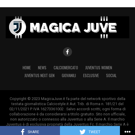
HOME
NEWS
CALCIOMERCATO
JUVENTUS WOMEN
JUVENTUS NEXT GEN
GIOVANILI
ESCLUSIVE
SOCIAL
Copyright © 2023 MagicaJuve.it fa parte del network sportivo della
testata giornalistica Calciostyle.it Aut. Trib. di Roma n. 181/21 del
02/11/2021 P. IVA 16273361002 . Salvo accordi scritti, ogni forma di
collaborazione è da considerarsi a titolo gratuito. Sito non ufficiale,
non autorizzato o connesso alla Juventus o alla Serie A. Il marchio
Juventus è di esclusiva proprietà della Juventus Fc. Il marchio Serie A è
di esclusiva proprietà della Lega Calcio.
SHARE
TWEET