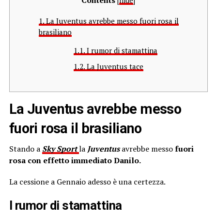
[
hide
]
1.
La Juventus avrebbe messo fuori rosa il
brasiliano
1.1.
I rumor di stamattina
1.2.
La Juventus tace
La Juventus avrebbe messo
fuori rosa il brasiliano
Stando a
Sky Sport
la
Juventus
avrebbe messo
fuori
rosa con effetto immediato Danilo.
La cessione a Gennaio adesso è una certezza.
I rumor di stamattina