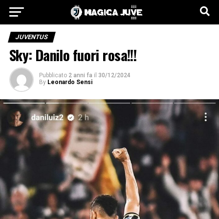
JUVENTUS
Sky: Danilo fuori rosa!!!
Pubblicato
2 anni fa
il
30/12/2024
By
Leonardo Sensi