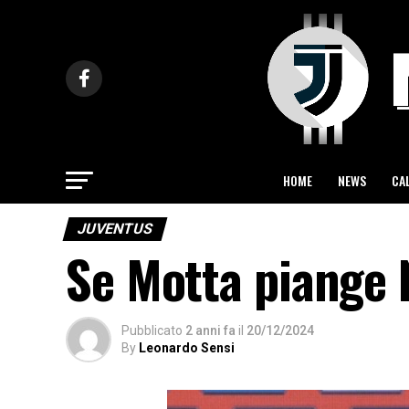
HOME
NEWS
CA
JUVENTUS
Se Motta piange 
Pubblicato
2 anni fa
il
20/12/2024
By
Leonardo Sensi