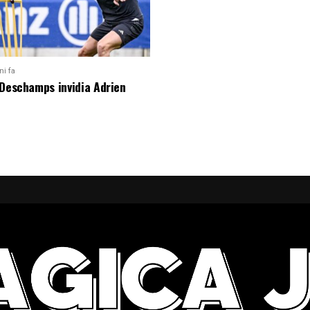
ni fa
 Deschamps invidia Adrien