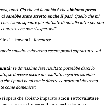
zza, tanti. Ciò che mi fa rabbia è che
abbiamo perso
ci sarebbe stato stretto anche il pari
. Quello che mi
 che ci sono squadre più abituate di noi alla lotta per non
n contesto che non ti aspettavi”.
llo che troverà la
Juventus
:
rande squadra e dovremo essere pronti soprattutto sul
tunità
: se dovessimo fare risultato potrebbe darci lo
ato, se dovesse uscire un risultato negativo sarebbe
o che i punti persi con le dirette concorrenti dovremo
icate come domenica”.
e si spera che abbiano imparato a
non sottovalutare
come successo troppe volte in questa stagione