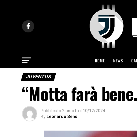
HOME
NEWS
CA
JUVENTUS
“Motta farà bene
Pubblicato
2 anni fa
il
10/12/2024
By
Leonardo Sensi