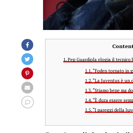
Conten
1.
Pep Guardiola elogia il tecnico
1.1.
“Foden tornato in g
1.2.
“La Juventus è un c
1.3.
“Stiamo bene ma do
1.4.
“È dura essere semp
1.5.
“I pareggi della Juv