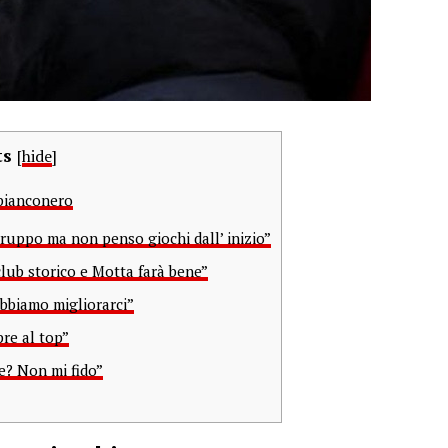
ts
[
hide
]
 bianconero
ruppo ma non penso giochi dall’ inizio”
lub storico e Motta farà bene”
bbiamo migliorarci”
re al top”
e? Non mi fido”