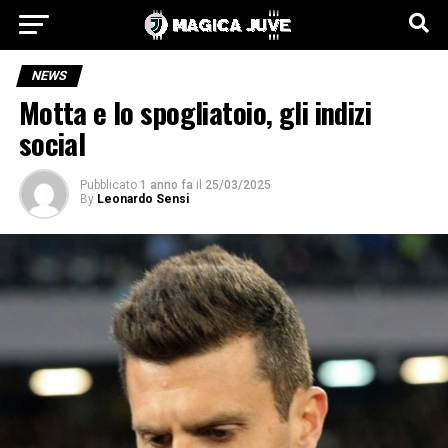
NEWS
Motta e lo spogliatoio, gli indizi
social
Pubblicato
1 anno fa
il
25/03/2025
By
Leonardo Sensi