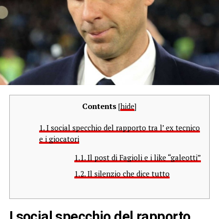
Contents
[
hide
]
1.
I social specchio del rapporto tra l’ ex tecnico
e i giocatori
1.1.
Il post di Fagioli e i like “galeotti”
1.2.
Il silenzio che dice tutto
I social specchio del rapporto