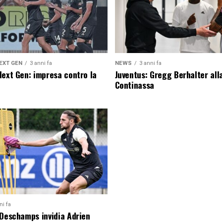
EXT GEN
3 anni fa
NEWS
3 anni fa
Next Gen: impresa contro la
Juventus: Gregg Berhalter all
Continassa
ni fa
 Deschamps invidia Adrien