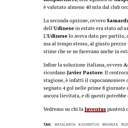
è valutato almeno 40 mln dal club oro
La seconda opzione, ovvero
Samardz
dell’
Udinese
in estate era stato ad u
L’
Udinese
lo aveva dato per partito, 
ma al tempo stesso, al giusto prezzo p
stime che se ne facevano anche in esta
Infine la soluzione italiana, ovvero
A
ricordano
Javier Pastore
. Il centro
stagione, è infatti il capocannoniere 
segnato 4 gol nelle prime 8 giornate 
ancora lievitata, e di questi potrebbe
Vedremo su chi la
Juventus
punterà c
TAG:
ATALANTA
JUVENTUS
MONZA
UD