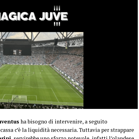
uventus
ha bisogno di intervenire, a seguito
cassa c’è la liquidità necessaria. Tuttavia per strappare
rini
, servirebbe uno sforzo notevole, infatti l’olandese