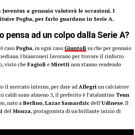
Juventus a gennaio valuterà le occasioni. I
tuire Pogba, per farlo guardano in Serie A.
o pensa ad un colpo dalla Serie A?
el caso
Pogba
, in ogni caso
Giuntoli
sa che per gennaio
ediana. I bianconeri lavorano per trovare il rinforzo
o, visto che
Fagioli
e
Miretti
non stanno rendendo
o il mercato interno, per dare ad
Allegri
un calciatore
mi caldi sono almeno 3, il preferito è l’atalantino
Teun
erbo, nato a
Berlino
,
Lazar
Samardzic
dell’
Udinese
. Il
ni
del
Monza
, protagonista di un brillante inizio di