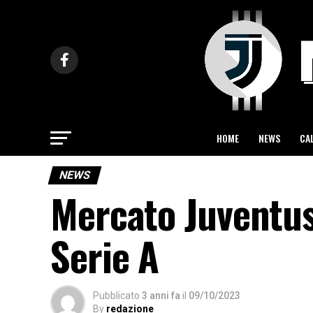
HOME
NEWS
CA
NEWS
Mercato Juventus
Serie A
Pubblicato
3 anni fa
il
09/10/2023
By
redazione