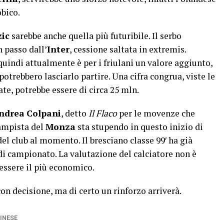
bico.
ic
sarebbe anche quella più futuribile. Il serbo
n passo dall’
Inter
, cessione saltata in extremis.
quindi attualmente è per i friulani un valore aggiunto,
otrebbero lasciarlo partire. Una cifra congrua, viste le
te, potrebbe essere di circa 25 mln.
ndrea
Colpani
, detto
Il Flaco
per le movenze che
campista del
Monza
sta stupendo in questo inizio di
del club al momento. Il bresciano classe 99′ ha già
di campionato. La valutazione del calciatore non è
 essere il più economico.
on decisione, ma di certo un rinforzo arriverà.
INESE