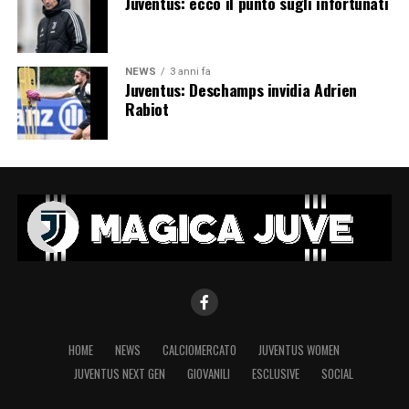
Juventus: ecco il punto sugli infortunati
NEWS
3 anni fa
Juventus: Deschamps invidia Adrien
Rabiot
HOME
NEWS
CALCIOMERCATO
JUVENTUS WOMEN
JUVENTUS NEXT GEN
GIOVANILI
ESCLUSIVE
SOCIAL