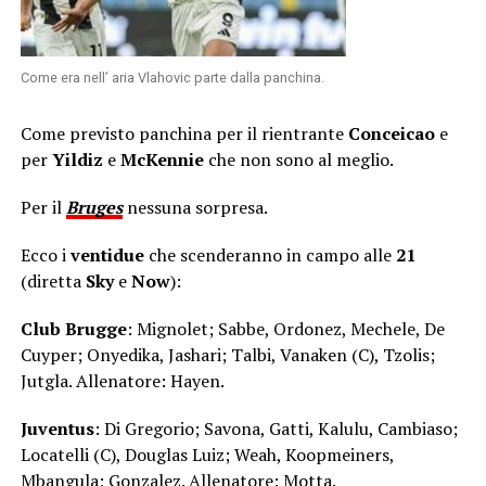
Come era nell’ aria Vlahovic parte dalla panchina.
Come previsto panchina per il rientrante
Conceicao
e
per
Yildiz
e
McKennie
che non sono al meglio.
Per il
Bruges
nessuna sorpresa.
Ecco i
ventidue
che scenderanno in campo alle
21
(diretta
Sky
e
Now
):
Club Brugge
: Mignolet; Sabbe, Ordonez, Mechele, De
Cuyper; Onyedika, Jashari; Talbi, Vanaken (C), Tzolis;
Jutgla. Allenatore: Hayen.
Juventus
: Di Gregorio; Savona, Gatti, Kalulu, Cambiaso;
Locatelli (C), Douglas Luiz; Weah, Koopmeiners,
Mbangula; Gonzalez. Allenatore: Motta.