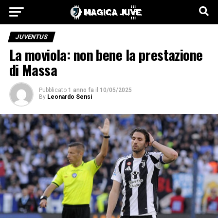
JUVENTUS
La moviola: non bene la prestazione
di Massa
Pubblicato
1 anno fa
il
10/05/2025
By
Leonardo Sensi