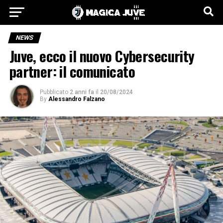
NEWS
Juve, ecco il nuovo Cybersecurity
partner: il comunicato
Pubblicato
2 anni fa
il
20/08/2024
By
Alessandro Falzano