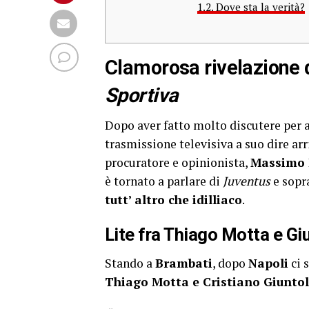
1.2.
Dove sta la verità?
Clamorosa rivelazione
Sportiva
Dopo aver fatto molto discutere per 
trasmissione televisiva a suo dire arr
procuratore e opinionista,
Massimo 
è tornato a parlare di
Juventus
e sopr
tutt’ altro che idilliaco
.
Lite fra Thiago Motta e Giu
Stando a
Brambati
, dopo
Napoli
ci 
Thiago Motta e Cristiano Giuntol