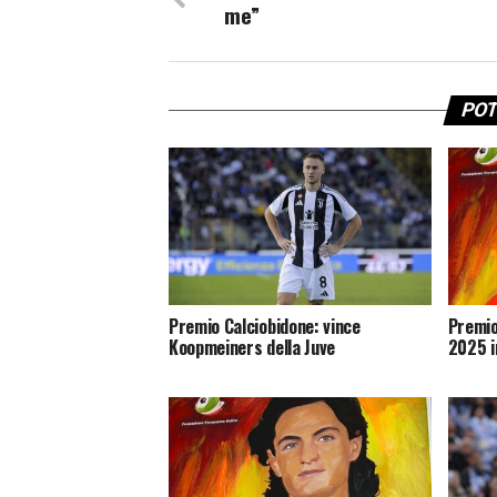
me”
POT
Premio Calciobidone: vince
Premio
Koopmeiners della Juve
2025 i