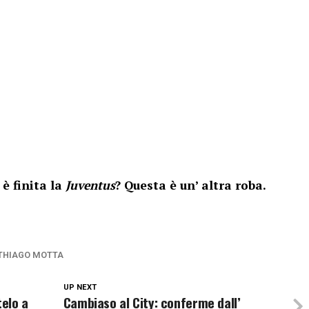
 è finita la
Juventus
? Questa è un’ altra roba.
THIAGO MOTTA
UP NEXT
elo a
Cambiaso al City: conferme dall’