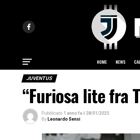
HOME
NEWS
CA
JUVENTUS
“Furiosa lite fra
Pubblicato
1 anno fa
il
28/01/2025
By
Leonardo Sensi