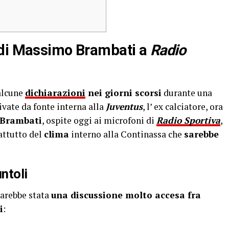
 di Massimo Brambati a
Radio
alcune
dichiarazioni
nei giorni scorsi
durante una
ivate da fonte interna alla
Juventus
, l’ ex calciatore, ora
Brambati
, ospite oggi ai microfoni di
Radio Sportiva
,
attutto del
clima
interno alla Continassa che
sarebbe
ntoli
sarebbe stata
una discussione molto accesa fra
i
: