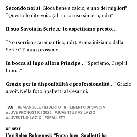
Secondo noi sì
. Gioca bene a calcio, è uno dei migliori”
“Questo lo dite voi… (altro sorriso sincero, ndr)”
Il suo Savoia in Serie A: lo aspettiamo presto…
“No (sorriso scaramantico, ndr). Prima iniziamo dalla
Serie C l’anno prossimo…
In bocca al lupo allora Principe
… “Speriamo, Crepi il
lupo…”
Grazie per la disponibilità e professionalità
… “Grazie
a voi”. Nella foto Spalletti al Cesarini.
TAG:
EMANUELE FILIBERTO
FILIBERTO DI SAVOIA
JUVE PRONOSTICI 2026
JUVENTUS VS LAZIO
JUVENTUS-LAZIO
SPALLETTI
UP NEXT
L’ex Belen Bolognesi: “Forza Juve. Spalletti ha