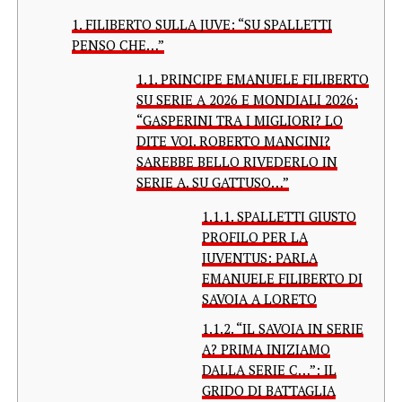
1.
FILIBERTO SULLA JUVE: “SU SPALLETTI
PENSO CHE…”
1.1.
PRINCIPE EMANUELE FILIBERTO
SU SERIE A 2026 E MONDIALI 2026:
“GASPERINI TRA I MIGLIORI? LO
DITE VOI. ROBERTO MANCINI?
SAREBBE BELLO RIVEDERLO IN
SERIE A. SU GATTUSO…”
1.1.1.
SPALLETTI GIUSTO
PROFILO PER LA
JUVENTUS: PARLA
EMANUELE FILIBERTO DI
SAVOIA A LORETO
1.1.2.
“IL SAVOIA IN SERIE
A? PRIMA INIZIAMO
DALLA SERIE C…”: IL
GRIDO DI BATTAGLIA