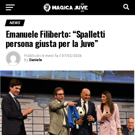
NEWS
Emanuele Filiberto: “Spalletti
persona giusta per la Juve”
Pubblicato
6 mesi fa
il
07/02/2026
By
Daniele