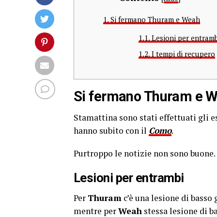
1.
Si fermano Thuram e Weah
1.1.
Lesioni per entramb
1.2.
I tempi di recupero
Si fermano Thuram e 
Stamattina sono stati effettuati gli 
hanno subito con il
Como
.
Purtroppo le notizie non sono buone.
Lesioni per entrambi
Per
Thuram
c’è una lesione di basso
mentre per
Weah
stessa lesione di b