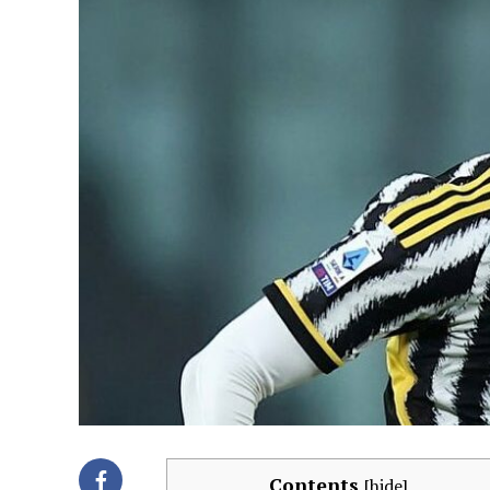
Contents
[
hide
]