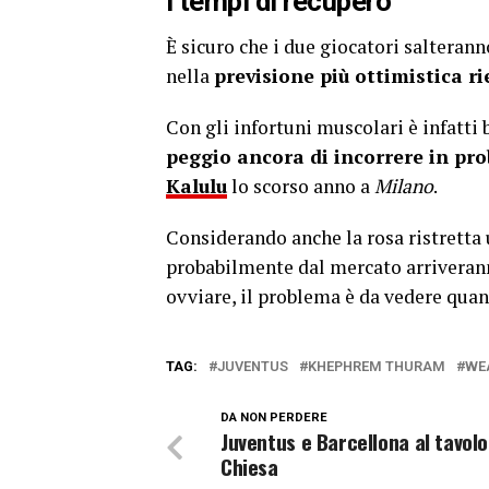
I tempi di recupero
È sicuro che i due giocatori salterann
nella
previsione più ottimistica r
Con gli infortuni muscolari è infatti
peggio ancora di incorrere in pro
Kalulu
lo scorso anno a
Milano
.
Considerando anche la rosa ristretta
probabilmente dal mercato arrivera
ovviare, il problema è da vedere quan
TAG:
JUVENTUS
KHEPHREM THURAM
WE
DA NON PERDERE
Juventus e Barcellona al tavolo
Chiesa