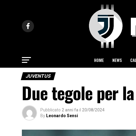
HOME
NEWS
CA
JUVENTUS
Due tegole per la
Pubblicato
2 anni fa
il
20/08/2024
By
Leonardo Sensi