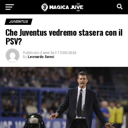
JUVENTUS
Che Juventus vedremo stasera con il
PSV?
Pubblicato
2 anni fa
il
17/09/2024
By
Leonardo Sensi