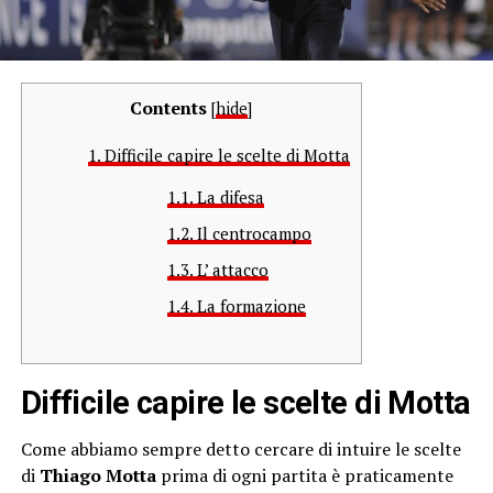
Contents
[
hide
]
1.
Difficile capire le scelte di Motta
1.1.
La difesa
1.2.
Il centrocampo
1.3.
L’ attacco
1.4.
La formazione
Difficile capire le scelte di Motta
Come abbiamo sempre detto cercare di intuire le scelte
di
Thiago Motta
prima di ogni partita è praticamente