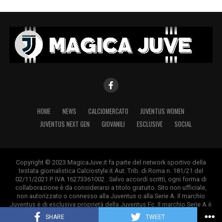
HOME
NEWS
CALCIOMERCATO
JUVENTUS WOMEN
JUVENTUS NEXT GEN
GIOVANILI
ESCLUSIVE
SOCIAL
Copyright © 2023 MagicaJuve.it fa parte del network sportivo della
testata giornalistica Calciostyle.it Aut. Trib. di Roma n. 181/21 del
02/11/2021 P. IVA 16273361002 . Salvo accordi scritti, ogni forma di
collaborazione è da considerarsi a titolo gratuito. Sito non ufficiale,
non autorizzato o connesso alla Juventus o alla Serie A. Il marchio
Juventus è di esclusiva proprietà della Juventus Fc. Il marchio Serie A è
di esclusiva proprietà della Lega Calcio.
SHARE
TWEET