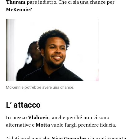
Thuram
pare indietro. Che ci sia una chance per
McKennie
?
McKennie potrebbe avere una chance.
L’ attacco
In mezzo
Vlahovic
, anche perché non ci sono
alternative e
Motta
vuole fargli prendere fiducia.
Ai lati crediamo che
Nico Gonzalez
sia praticamente