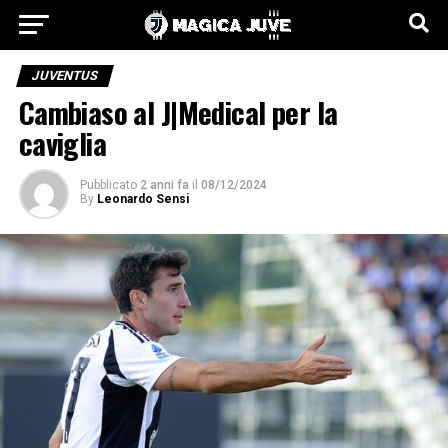
JUVENTUS
Cambiaso al J|Medical per la
caviglia
Pubblicato
2 anni fa
il
08/12/2024
By
Leonardo Sensi