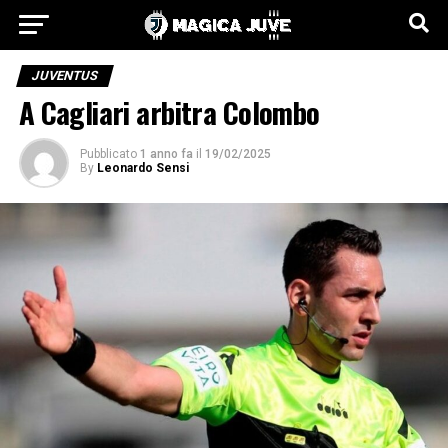
JUVENTUS
A Cagliari arbitra Colombo
Pubblicato
1 anno fa
il
19/02/2025
By
Leonardo Sensi