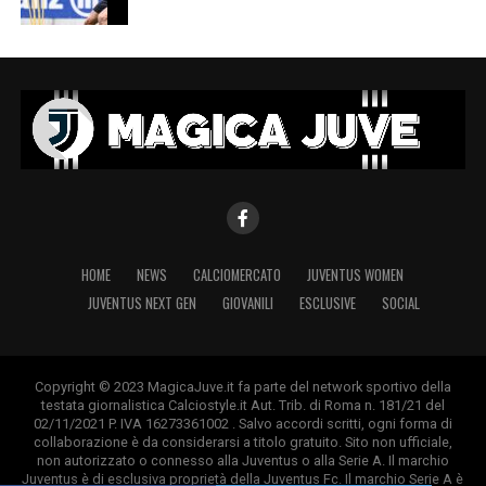
HOME
NEWS
CALCIOMERCATO
JUVENTUS WOMEN
JUVENTUS NEXT GEN
GIOVANILI
ESCLUSIVE
SOCIAL
Copyright © 2023 MagicaJuve.it fa parte del network sportivo della
testata giornalistica Calciostyle.it Aut. Trib. di Roma n. 181/21 del
02/11/2021 P. IVA 16273361002 . Salvo accordi scritti, ogni forma di
collaborazione è da considerarsi a titolo gratuito. Sito non ufficiale,
non autorizzato o connesso alla Juventus o alla Serie A. Il marchio
Juventus è di esclusiva proprietà della Juventus Fc. Il marchio Serie A è