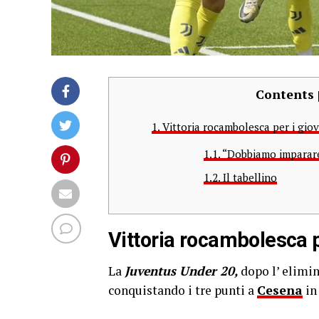
Contents
1.
Vittoria rocambolesca per i gio
1.1.
“Dobbiamo imparare 
1.2.
Il tabellino
Vittoria rocambolesca p
La
Juventus Under 20,
dopo l’ elimi
conquistando i tre punti a
Cesena
in 