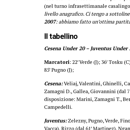
(nel turno infrasettimanale casalingo
livello anagrafico. Ci tengo a sottol
2007
: abbiamo fatto un’ottima partit
Il tabellino
Cesena Under 20 – Juventus Under 
Marcatori
: 22′ Verde (J); 36′ Tosku (C
85′ Pugno (J);
Cesena:
Veliaj, Valentini, Ghinelli, C
Zamagni D., Gallea, Giovannini (dal 7
disposizione: Marini, Zamagni T., Ber
Campedelli.
Juventus:
Zelezny, Pugno, Verde, Fino
Vacca), Rizzo (dal 61′ Martinez), Ngan