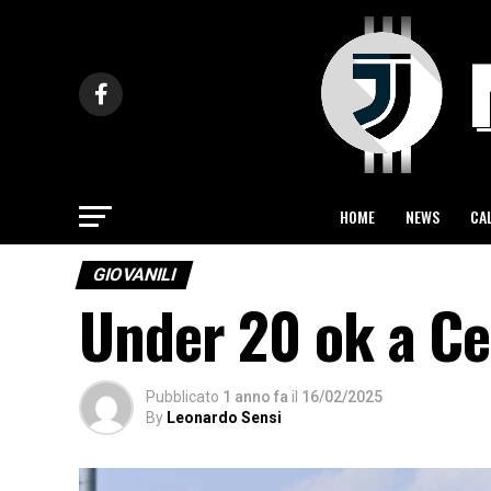
HOME
NEWS
CA
GIOVANILI
Under 20 ok a Ces
Pubblicato
1 anno fa
il
16/02/2025
By
Leonardo Sensi