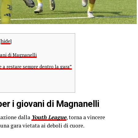
[
hide
]
vani di Magnanelli
a restare sempre dentro la gara”
er i giovani di Magnanelli
nazione dalla
Youth League
, torna a vincere
una gara vietata ai deboli di cuore.