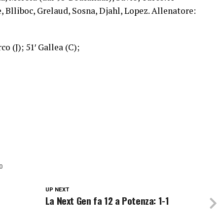
 Blliboc, Grelaud, Sosna, Djahl, Lopez. Allenatore:
o (J); 51′ Gallea (C);
0
UP NEXT
La Next Gen fa 12 a Potenza: 1-1