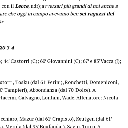
 con il
Lecce
, ndr);
avversari più grandi di noi anche a
ineare che oggi in campo avevamo ben
sei ragazzi del
a»
20 3-4
); 44′ Castorri (C); 60′ Giovannini (C); 67′ e 83′ Vacca (J);
astorri, Tosku (dal 61′ Perini), Ronchetti, Domeniconi,
0′ Tampieri), Abbondanza (dal 70′ Dolce). A
taccini, Galvagno, Lontani, Wade. Allenatore: Nicola
cchiaro, Mazur (dal 61′ Crapisto), Keutgen (dal 61′
a, Merola (dal 93′ Boufandar), Savio, Turco. A