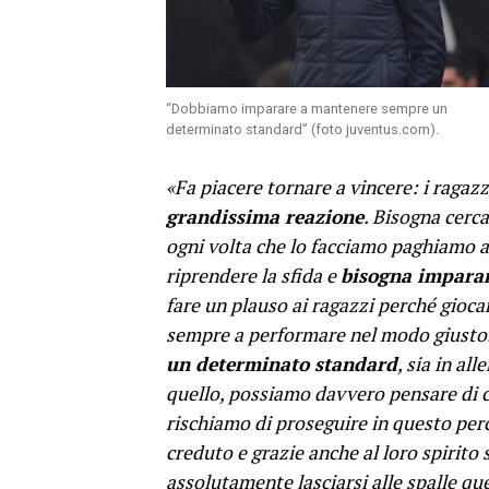
“Dobbiamo imparare a mantenere sempre un
determinato standard” (foto juventus.com).
«Fa piacere tornare a vincere: i ragaz
grandissima reazione
. Bisogna cerca
ogni volta che lo facciamo paghiamo a c
riprendere la sfida e
bisogna imparar
fare un plauso ai ragazzi perché gioca
sempre a performare nel modo giusto. 
un determinato standard
, sia in a
quello, possiamo davvero pensare di co
rischiamo di proseguire in questo perc
creduto e grazie anche al loro spirito
assolutamente lasciarsi alle spalle qu