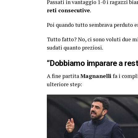
Passati in vantaggio 1-0 i ragazzi bia
reti consecutive
.
Poi quando tutto sembrava perduto er
Tutto fatto? No, ci sono voluti due m
sudati quanto preziosi.
“Dobbiamo imparare a rest
A fine partita
Magnanelli
fa i compl
ulteriore step: