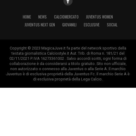
HOME
NEWS
CALCIOMERCATO
JUVENTUS WOMEN
JUVENTUS NEXT GEN
GIOVANILI
ESCLUSIVE
SOCIAL
Copyright © 2023 MagicaJuve.it fa parte del network sportivo della
testata giornalistica Calciostyle.it Aut. Trib. di Roma n. 181/21 del
02/11/2021 P. IVA 16273361002 . Salvo accordi scritti, ogni forma di
collaborazione è da considerarsi a titolo gratuito. Sito non ufficiale,
non autorizzato o connesso alla Juventus o alla Serie A. Il marchio
Juventus è di esclusiva proprietà della Juventus Fc. Il marchio Serie A è
di esclusiva proprietà della Lega Calcio.