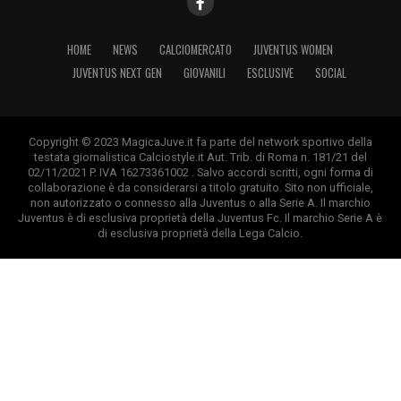
HOME
NEWS
CALCIOMERCATO
JUVENTUS WOMEN
JUVENTUS NEXT GEN
GIOVANILI
ESCLUSIVE
SOCIAL
Copyright © 2023 MagicaJuve.it fa parte del network sportivo della
testata giornalistica Calciostyle.it Aut. Trib. di Roma n. 181/21 del
02/11/2021 P. IVA 16273361002 . Salvo accordi scritti, ogni forma di
collaborazione è da considerarsi a titolo gratuito. Sito non ufficiale,
non autorizzato o connesso alla Juventus o alla Serie A. Il marchio
Juventus è di esclusiva proprietà della Juventus Fc. Il marchio Serie A è
di esclusiva proprietà della Lega Calcio.