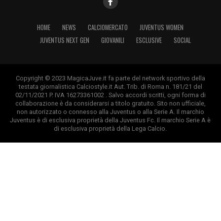
HOME
NEWS
CALCIOMERCATO
JUVENTUS WOMEN
JUVENTUS NEXT GEN
GIOVANILI
ESCLUSIVE
SOCIAL
Copyright © 2023 MagicaJuve.it fa parte del network sportivo della
testata giornalistica Calciostyle.it Aut. Trib. di Roma n. 181/21 del
02/11/2021 P. IVA 16273361002 . Salvo accordi scritti, ogni forma di
collaborazione è da considerarsi a titolo gratuito. Sito non ufficiale,
non autorizzato o connesso alla Juventus o alla Serie A. Il marchio
Juventus è di esclusiva proprietà della Juventus Fc. Il marchio Serie A è
di esclusiva proprietà della Lega Calcio.