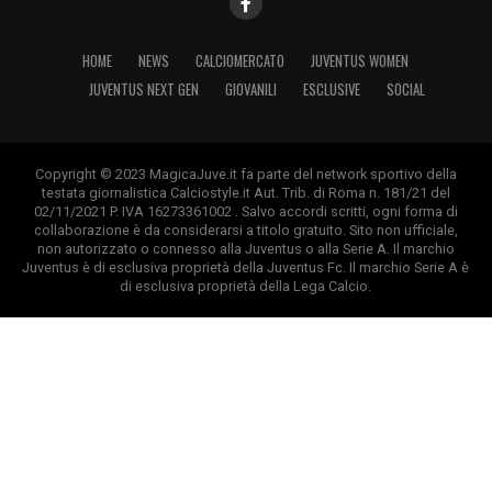
HOME
NEWS
CALCIOMERCATO
JUVENTUS WOMEN
JUVENTUS NEXT GEN
GIOVANILI
ESCLUSIVE
SOCIAL
Copyright © 2023 MagicaJuve.it fa parte del network sportivo della
testata giornalistica Calciostyle.it Aut. Trib. di Roma n. 181/21 del
02/11/2021 P. IVA 16273361002 . Salvo accordi scritti, ogni forma di
collaborazione è da considerarsi a titolo gratuito. Sito non ufficiale,
non autorizzato o connesso alla Juventus o alla Serie A. Il marchio
Juventus è di esclusiva proprietà della Juventus Fc. Il marchio Serie A è
di esclusiva proprietà della Lega Calcio.