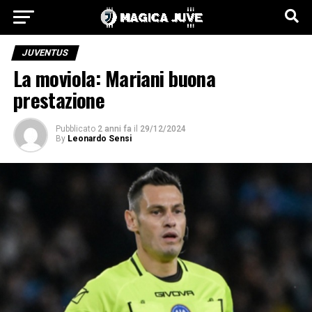
JUVENTUS
La moviola: Mariani buona
prestazione
Pubblicato
2 anni fa
il
29/12/2024
By
Leonardo Sensi