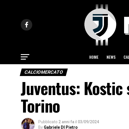
HOME
NEWS
CA
CALCIOMERCATO
Juventus: Kostic
Torino
Pubblicato
2 anni fa
il
03/09/2024
By
Gabriele DI Pietro