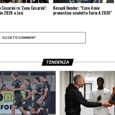
 Cesarini re ‘Zona Cesarini’:
Kesapli Dundar: “Ecco il mio
mio 2026 a Jesi
pronostico scudetto Serie A 2026”
CLICK TO COMMENT
TENDENZA