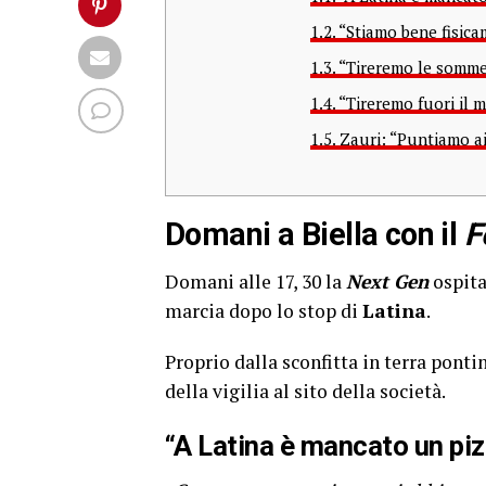
1.2.
“Stiamo bene fisic
1.3.
“Tireremo le somme 
1.4.
“Tireremo fuori il 
1.5.
Zauri: “Puntiamo ai
Domani a Biella con il
F
Domani alle 17, 30 la
Next Gen
ospita
marcia dopo lo stop di
Latina
.
Proprio dalla sconfitta in terra ponti
della vigilia al sito della società.
“A Latina è mancato un pizz