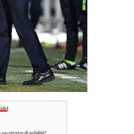
ide
]
un pizzico di solidità”