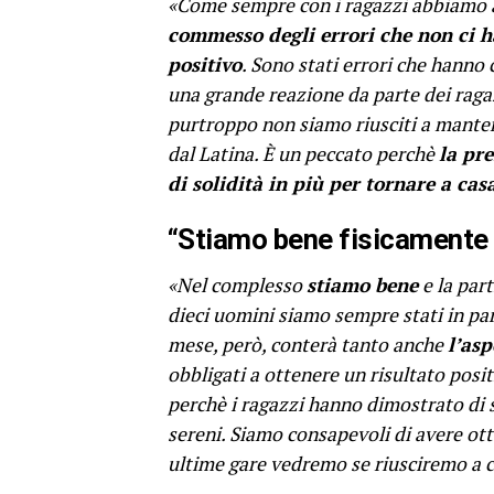
«Come sempre con i ragazzi abbiamo a
commesso degli errori che non ci h
positivo
. Sono stati errori che hanno
una grande reazione da parte dei raga
purtroppo non siamo riusciti a manten
dal Latina. È un peccato perchè
la pr
di solidità in più per tornare a c
“Stiamo bene fisicamente
«Nel complesso
stiamo bene
e la par
dieci uomini siamo sempre stati in par
mese, però, conterà tanto anche
l’as
obbligati a ottenere un risultato posi
perchè i ragazzi hanno dimostrato di s
sereni. Siamo consapevoli di avere ott
ultime gare vedremo se riusciremo a c