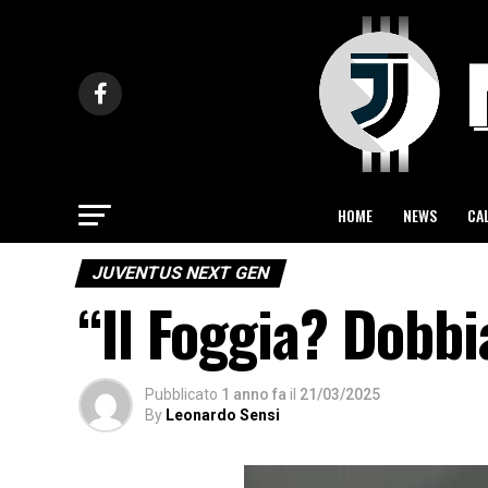
HOME
NEWS
CA
JUVENTUS NEXT GEN
“Il Foggia? Dobbi
Pubblicato
1 anno fa
il
21/03/2025
By
Leonardo Sensi