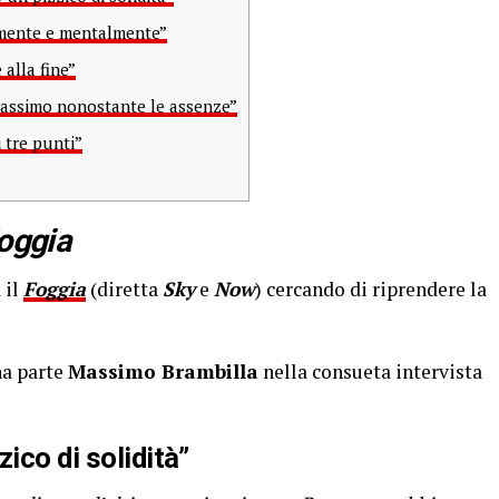
amente e mentalmente”
alla fine”
massimo nonostante le assenze”
 tre punti”
oggia
 il
Foggia
(diretta
Sky
e
Now
) cercando di riprendere la
na parte
Massimo Brambilla
nella consueta intervista
ico di solidità”