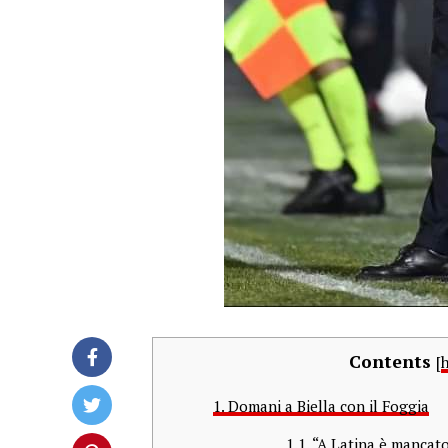
Contents
[
h
1.
Domani a Biella con il Foggia
1.1.
“A Latina è mancato 