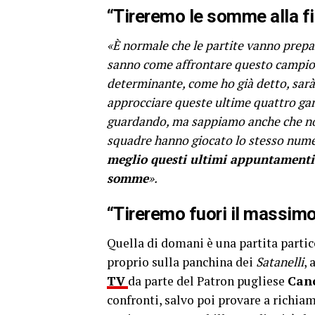
“Tireremo le somme alla f
«È normale che le partite vanno prepara
sanno come affrontare questo campiona
determinante, come ho già detto, sarà
approcciare queste ultime quattro gare
guardando, ma sappiamo anche che non
squadre hanno giocato lo stesso nume
meglio questi ultimi appuntamenti c
somme
».
“Tireremo fuori il massim
Quella di domani è una partita parti
proprio sulla panchina dei
Satanelli
, 
TV
da parte del Patron pugliese
Can
confronti, salvo poi provare a richi