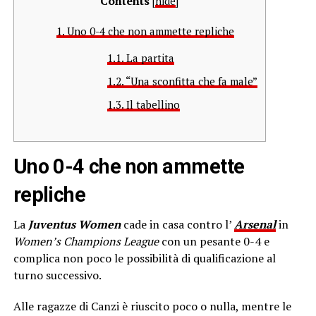
Contents
[
hide
]
1.
Uno 0-4 che non ammette repliche
1.1.
La partita
1.2.
“Una sconfitta che fa male”
1.3.
Il tabellino
Uno 0-4 che non ammette
repliche
La
Juventus Women
cade in casa contro l’
Arsenal
in
Women’s Champions League
con un pesante 0-4 e
complica non poco le possibilità di qualificazione al
turno successivo.
Alle ragazze di Canzi è riuscito poco o nulla, mentre le