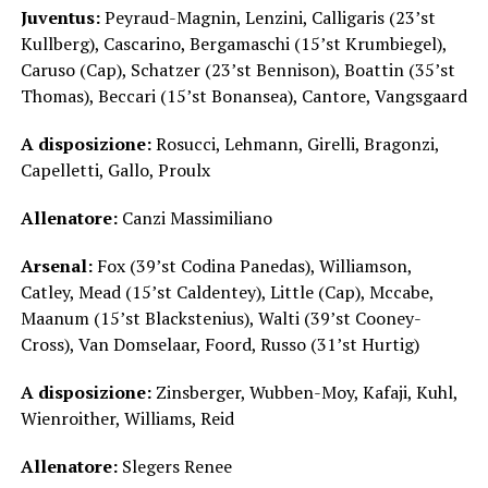
Juventus:
Peyraud-Magnin, Lenzini, Calligaris (23’st
Kullberg), Cascarino, Bergamaschi (15’st Krumbiegel),
Caruso (Cap), Schatzer (23’st Bennison), Boattin (35’st
Thomas), Beccari (15’st Bonansea), Cantore, Vangsgaard
A disposizione:
Rosucci, Lehmann, Girelli, Bragonzi,
Capelletti, Gallo, Proulx
Allenatore:
Canzi Massimiliano
Arsenal:
Fox (39’st Codina Panedas), Williamson,
Catley, Mead (15’st Caldentey), Little (Cap), Mccabe,
Maanum (15’st Blackstenius), Walti (39’st Cooney-
Cross), Van Domselaar, Foord, Russo (31’st Hurtig)
A disposizione:
Zinsberger, Wubben-Moy, Kafaji, Kuhl,
Wienroither, Williams, Reid
Allenatore:
Slegers Renee