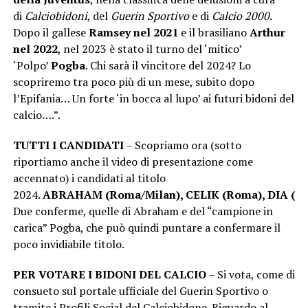
di
Calciobidoni
, del
Guerin Sportivo
e di
Calcio 2000
.
Dopo il gallese
Ramsey nel 2021
e il brasiliano
Arthur
nel 2022
, nel 2023 è stato il turno del ‘mitico’
‘Polpo’
Pogba
. Chi sarà il vincitore del 2024? Lo
scopriremo tra poco più di un mese, subito dopo
l’Epifania… Un forte ‘in bocca al lupo’ ai futuri bidoni del
calcio….”.
TUTTI I CANDIDATI
– Scopriamo ora (sotto
riportiamo anche il video di presentazione come
accennato) i candidati al titolo
2024.
ABRAHAM (Roma/Milan), CELIK (Roma), DIA (Sale
Due conferme, quelle di Abraham e del “campione in
carica” Pogba, che può quindi puntare a confermare il
poco invidiabile titolo.
PER VOTARE
I BIDONI DEL CALCIO
– Si vota, come di
consueto sul portale ufficiale del Guerin Sportivo o
tramite i Profili Social del Calciobidone. Riguardo al