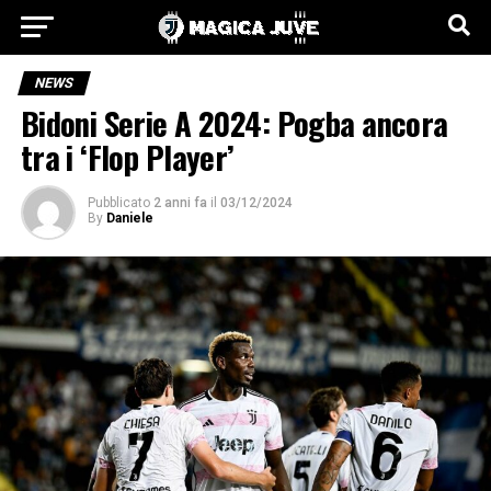
NEWS
Bidoni Serie A 2024: Pogba ancora
tra i ‘Flop Player’
Pubblicato
2 anni fa
il
03/12/2024
By
Daniele