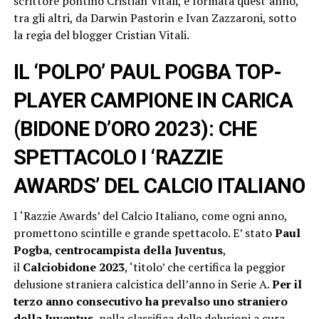
scrittore pontino Cristian Vitali, è formata quest’anno,
tra gli altri, da Darwin Pastorin e Ivan Zazzaroni, sotto
la regia del blogger Cristian Vitali.
IL ‘POLPO’ PAUL POGBA TOP-
PLAYER CAMPIONE IN CARICA
(BIDONE D’ORO 2023): CHE
SPETTACOLO I ‘RAZZIE
AWARDS’ DEL CALCIO ITALIANO
I ‘Razzie Awards’ del Calcio Italiano, come ogni anno,
promettono scintille e grande spettacolo. E’ stato
Paul
Pogba
,
centrocampista della Juventus
,
il
Calciobidone 2023
, ‘titolo’ che certifica la peggior
delusione straniera calcistica dell’anno in Serie A.
Per il
terzo anno consecutivo ha prevalso uno straniero
della Juventus
, nella classifica delle delusioni a cura