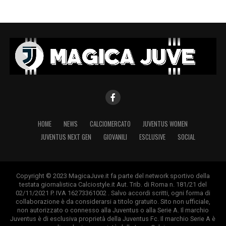
HOME
NEWS
CALCIOMERCATO
JUVENTUS WOMEN
JUVENTUS NEXT GEN
GIOVANILI
ESCLUSIVE
SOCIAL
Copyright © 2023 MagicaJuve.it fa parte del network sportivo della
testata giornalistica Calciostyle.it Aut. Trib. di Roma n. 181/21 del
02/11/2021 P. IVA 16273361002 . Salvo accordi scritti, ogni forma di
collaborazione è da considerarsi a titolo gratuito. Sito non ufficiale,
non autorizzato o connesso alla Juventus o alla Serie A. Il marchio
Juventus è di esclusiva proprietà della Juventus Fc. Il marchio Serie A è