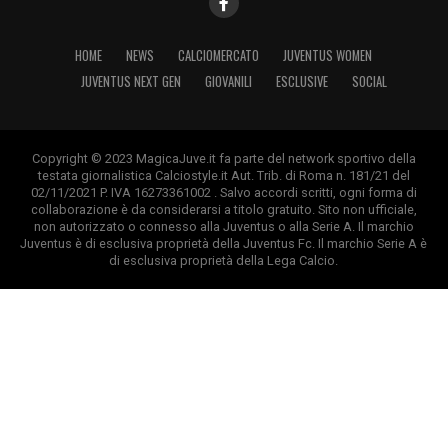
HOME
NEWS
CALCIOMERCATO
JUVENTUS WOMEN
JUVENTUS NEXT GEN
GIOVANILI
ESCLUSIVE
SOCIAL
Copyright © 2023 MagicaJuve.it fa parte del network sportivo della
testata giornalistica Calciostyle.it Aut. Trib. di Roma n. 181/21 del
02/11/2021 P. IVA 16273361002 . Salvo accordi scritti, ogni forma di
collaborazione è da considerarsi a titolo gratuito. Sito non ufficiale,
non autorizzato o connesso alla Juventus o alla Serie A. Il marchio
Juventus è di esclusiva proprietà della Juventus Fc. Il marchio Serie A è
di esclusiva proprietà della Lega Calcio.