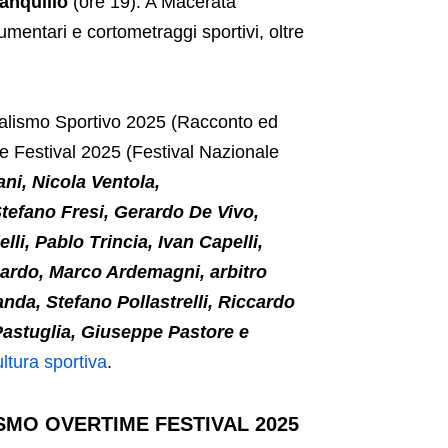
ranquillo
(ore 19). A Macerata
umentari e cortometraggi sportivi, oltre
rnalismo Sportivo 2025 (Racconto ed
e Festival 2025 (Festival Nazionale
ni, Nicola Ventola,
Stefano Fresi, Gerardo De Vivo,
i, Pablo Trincia, Ivan Capelli,
 Pardo, Marco Ardemagni, arbitro
da, Stefano Pollastrelli, Riccardo
Pastuglia, Giuseppe Pastore e
ltura sportiva
.
SMO OVERTIME FESTIVAL 2025