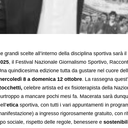
e grandi scelte all’interno della disciplina sportiva sarà il
2025
, il Festival Nazionale Giornalismo Sportivo, Raccon
na quindicesima edizione tutta da gustare nel cuore de
ercoledì 8 a domenica 12 ottobre
. La rassegna quest
occhetti,
celebre artista ed ex fisioterapista della Nazio
urtroppo a mancare pochi mesi fa. Macerata sarà dunque
ell’
etica
sportiva, con tutti i vari appuntamenti in progra
anifestazione) a ingresso rigorosamente gratuito, con rif
ipo sociale, rispetto delle regole, benessere e
sostenibil