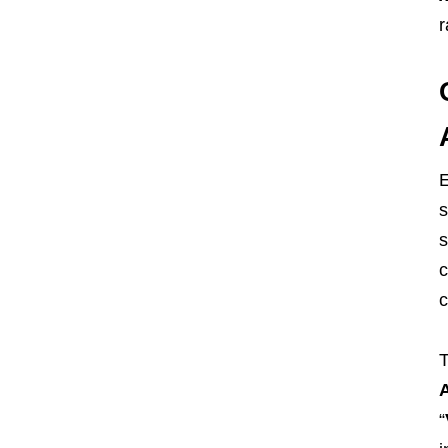
r
E
s
s
c
c
T
A
“