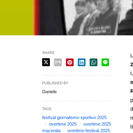
SHARE
L
U
m
PUBLISHED BY
R
Daniele
p
d
TAGS:
festival giornalismo sportivo 2025
m
overtime 2025
overtime 2025
t
macerata
overtime festival 2025