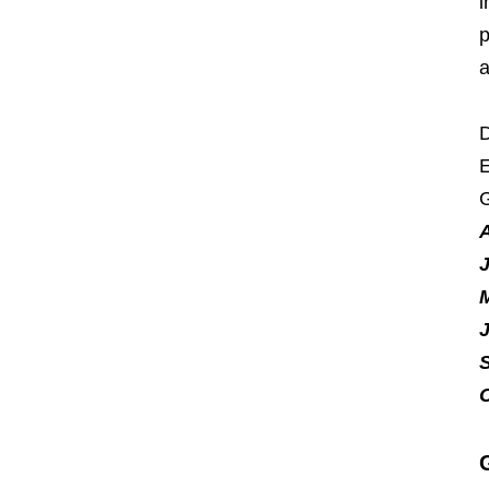
i
p
a
D
E
G
J
M
J
S
C