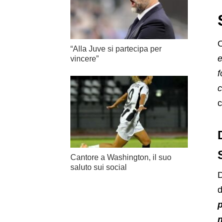
O
“Alla Juve si partecipa per
vincere”
f
c
Cantore a Washington, il suo
saluto sui social
D
d
p
n