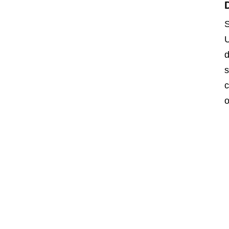
S
U
d
s
c
o