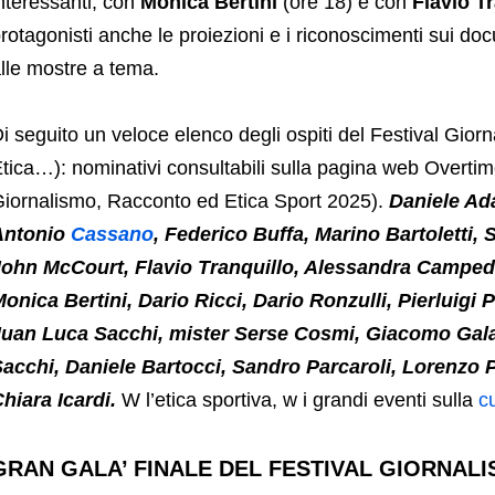
nteressanti, con
Monica Bertini
(ore 18) e con
Flavio T
rotagonisti anche le proiezioni e i riconoscimenti sui doc
lle mostre a tema.
i seguito un veloce elenco degli ospiti del Festival Gio
tica…): nominativi consultabili sulla pagina web Overtim
iornalismo, Racconto ed Etica Sport 2025).
Daniele Ada
Antonio
Cassano
, Federico Buffa, Marino Bartoletti, 
ohn McCourt, Flavio Tranquillo, Alessandra Campedell
onica Bertini, Dario Ricci, Dario Ronzulli, Pierluigi
uan Luca Sacchi, mister Serse Cosmi, Giacomo Galan
acchi, Daniele Bartocci, Sandro Parcaroli, Lorenzo 
hiara Icardi.
W l’etica sportiva, w i grandi eventi sulla
cu
GRAN GALA’ FINALE DEL FESTIVAL GIORNALI