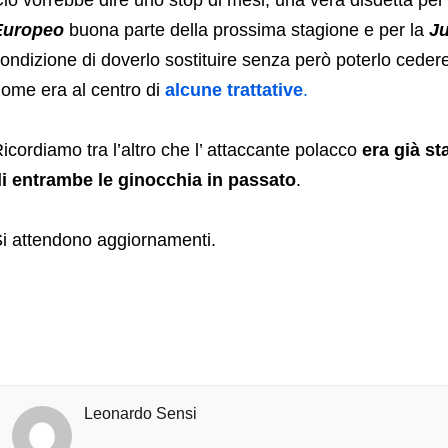
iò vorrebbe dire uno stop di mesi, una vera disdetta per il
Europeo
buona parte della prossima stagione e per la
J
ondizione di doverlo sostituire senza però poterlo ceder
ome era al centro di
alcune trattative
.
icordiamo tra l’altro che l’ attaccante polacco
era già st
i entrambe le ginocchia in passato
.
i attendono aggiornamenti.
Leonardo Sensi