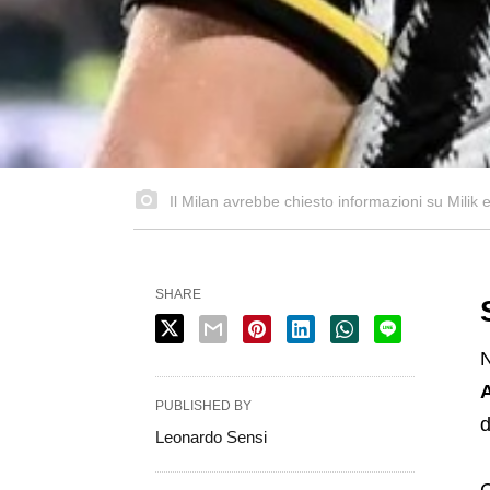
Il Milan avrebbe chiesto informazioni su Milik
SHARE
N
A
PUBLISHED BY
d
Leonardo Sensi