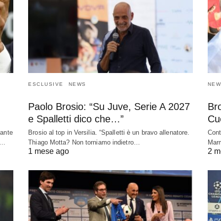
ESCLUSIVE
NEWS
NEW
Paolo Brosio: “Su Juve, Serie A 2027
Bro
e Spalletti dico che…”
Cuo
sante
Brosio al top in Versilia. “Spalletti è un bravo allenatore.
Cont
e…
Thiago Motta? Non torniamo indietro…
Marm
1 mese ago
2 m