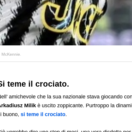
 e McKennie.
Si teme il crociato.
ell’ amichevole che la sua nazionale stava giocando cont
rkadiusz Milik
è uscito zoppicante. Purtroppo la dinamic
i buono,
si teme il crociato
.