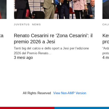
JUVENTUS
NEWS
CAL
ta
Renato Cesarini re ‘Zona Cesarini’: il
Kes
premio 2026 a Jesi
pro
Tanti big del calcio e dello sport a Jesi per l’edizione
“Ard
2026 del Premio Renato…
prot
3 mesi ago
4 m
All Rights Reserved
View Non-AMP Version