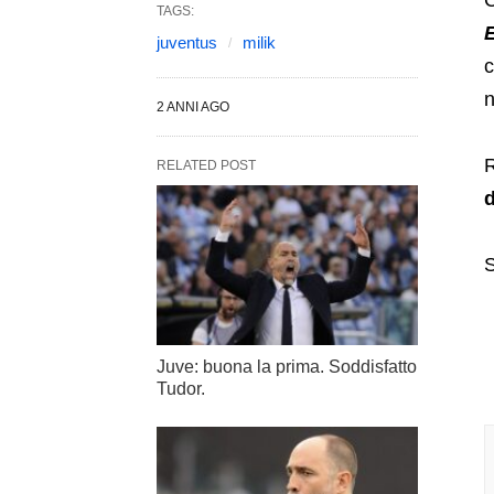
C
TAGS:
juventus
milik
c
n
2 ANNI AGO
R
RELATED POST
d
S
Juve: buona la prima. Soddisfatto
Tudor.